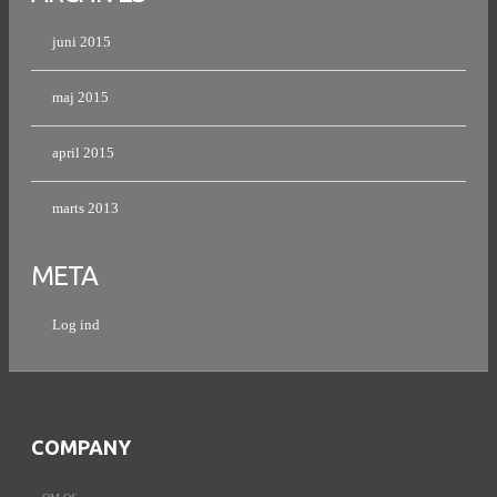
juni 2015
maj 2015
april 2015
marts 2013
META
Log ind
COMPANY