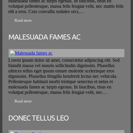
malesuada fames ac turpis egestas. In faucibus, risus eu
volutpat pellentesque, massa felis feugiat velit, nec mattis felis
elit a eros. Cras convallis sodales orci,…
Read more
MALESUADA FAMES AC
Lorem ipsum dolor sit amet, consectetur adipiscing elit. Sed
blandit massa vel mauris sollicitudin dignissim. Phasellus
ultrices tellus eget ipsum ornare molestie scelerisque eros
dignissim. Phasellus fringilla hendrerit lectus nec vehicula.
Pellentesque habitant morbi tristique senectus et netus et
malesuada fames ac turpis egestas. In faucibus, risus eu
volutpat pellentesque, massa felis feugiat velit, nec…
Read more
DONEC TELLUS LEO