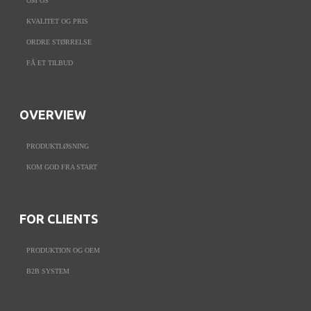
OM OS
KVALITET OG PRIS
ORDRE STØRRELSE
FÅ ET TILBUD
OVERVIEW
PRODUKTLØSNING
KOM GOD FRA START
FOR CLIENTS
PRODUKTION OG OEM
B2B SYSTEM