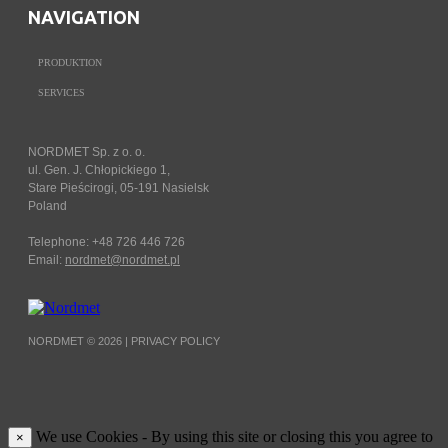
NAVIGATION
PRODUKTION
SERVICES
NORDMET Sp. z o. o.
ul. Gen. J. Chłopickiego 1,
Stare Pieścirogi, 05-191 Nasielsk
Poland
Telephone: +48 726 446 726
Email:
nordmet@nordmet.pl
NORDMET © 2026 |
PRIVACY POLICY
We use Cookies - By using this site or closing this you agree to
×