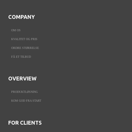
COMPANY
OM OS
KVALITET OG PRIS
ORDRE STØRRELSE
FÅ ET TILBUD
OVERVIEW
PRODUKTLØSNING
KOM GOD FRA START
FOR CLIENTS