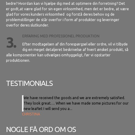
bedre? Hvordan kan vi hjælpe dig med at optimere din forretning? Det
er godt,at være glad for sin egen virksomhed, men det er bedre, at være
glad for vores kunders virksomhed og forstå deres behov og de
problemstillinger de står overfor i form af produkter og leveringer
overfor deres slutkunder.
3.
ERFARING MED PROFESSIONEL PRODUKTION
Efter modtagelsen af din forespørgsel eller ordre, vil vi tilbyde
dig en meget detaljeret beskrivelse af hvert ønsket produkt, så
alle komponenter kan udvælges omhyggeligt, før vi opstarter
produktionen.
TESTIMONIALS
We have received the goods and we are extremely satisfied.
They look great…. When we have made some pictures for our
new leaflet I will send you a...
CHRISTINA
NOGLE FÅ ORD OM OS