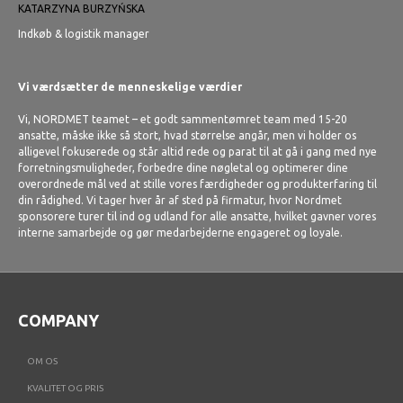
KATARZYNA BURZYŃSKA
Indkøb & logistik manager
Vi værdsætter de menneskelige værdier
Vi, NORDMET teamet – et godt sammentømret team med 15-20
ansatte, måske ikke så stort, hvad størrelse angår, men vi holder os
alligevel fokuserede og står altid rede og parat til at gå i gang med nye
forretningsmuligheder, forbedre dine nøgletal og optimerer dine
overordnede mål ved at stille vores færdigheder og produkterfaring til
din rådighed. Vi tager hver år af sted på firmatur, hvor Nordmet
sponsorere turer til ind og udland for alle ansatte, hvilket gavner vores
interne samarbejde og gør medarbejderne engageret og loyale.
COMPANY
OM OS
KVALITET OG PRIS