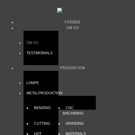
FORSIDE
OM OS
OM OS
TESTIMONIALS
PRODUKTION
LAMPE
METALPRODUKTION
BENDING
CNC
MACHINING
CUTTING
GRINDING
HOT
MATERIALS