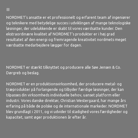
NORDMET’s ansatte er et professionelt og erfarent team af ingeniører
og teknikere med betydelige succes i udviklingen af mange teknologiske
løsninger, der udelukkende er skabt til vores værdsatte kunder. Den
ekstraordinære kvalitet af NORDMET’s produkter er i høj grad
resultatet af den energi og fremragende kreativitet nordmets meget
værdsatte medarbejdere lægger for dagen.
NORDMET er stærkt tilknyttet og producere alle Søe Jensen & Co.
Dørgreb og beslag.
NORDMET er en produktionsvirksomhed, der producere metal- og
træprodukter på forlangende og tilbyder færdige løsninger, der kan
tilpasses din virksomheds individuelle behov, uanset platform eller
industri. Vores danske direktør, Christian Westergaard, har mange års
erfaring på både de polske og de internationale markeder. NORDMET
blev grundlagt i 2011, og vi udvider til stadighed vores færdigheder og
kapacitet, samt øger produktionen år efter år.