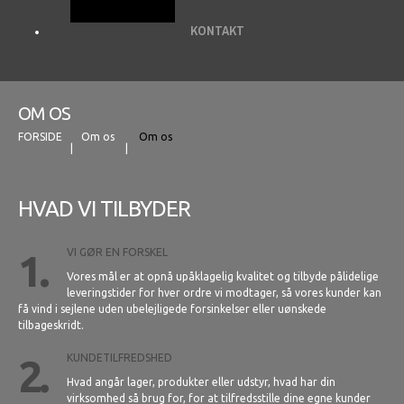
KONTAKT
OM OS
FORSIDE
Om os
Om os
HVAD VI TILBYDER
1.
VI GØR EN FORSKEL
Vores mål er at opnå upåklagelig kvalitet og tilbyde pålidelige
leveringstider for hver ordre vi modtager, så vores kunder kan
få vind i sejlene uden ubelejligede forsinkelser eller uønskede
tilbageskridt.
2.
KUNDETILFREDSHED
Hvad angår lager, produkter eller udstyr, hvad har din
virksomhed så brug for, for at tilfredsstille dine egne kunder