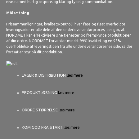
niveau med hurtig respons og klar og tydelig kommunikation.
Målsætning
Prissammenligninger, kvalitetskontrol i hver fase og flest overholdte
leveringstider er alle dele af den underleverandørproces, der gør, at
NORDMET kan effektivisere sine tjenester og fremskynde produktionen
af din ordre. NORDMET forventer mindst 99% kvalitet og en 95%
overholdelse af leveringstiden fra alle underleverandørernes side, så der
fortsat er styr på dit produktion.
LAGER & DISTRIBUTION
læs mere
PRODUKTLØSNING
læs mere
ORDRE STØRRELSE
læs mere
KOM GOD FRA START
læs mere