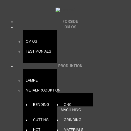
FORSIDE
OM OS
OM OS
TESTIMONIALS
PRODUKTION
LAMPE
METALPRODUKTION
BENDING
CNC
MACHINING
CUTTING
GRINDING
HOT
MATERIALS