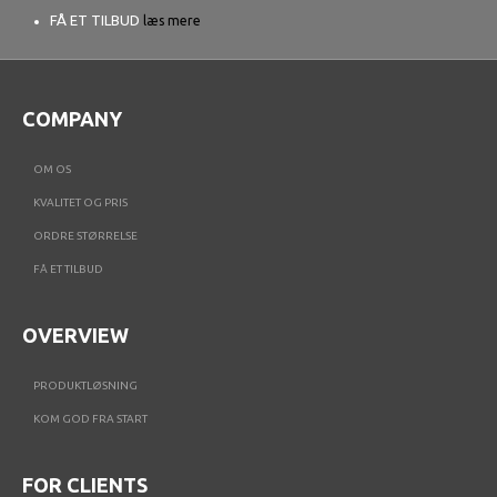
FÅ ET TILBUD
læs mere
COMPANY
OM OS
KVALITET OG PRIS
ORDRE STØRRELSE
FÅ ET TILBUD
OVERVIEW
PRODUKTLØSNING
KOM GOD FRA START
FOR CLIENTS