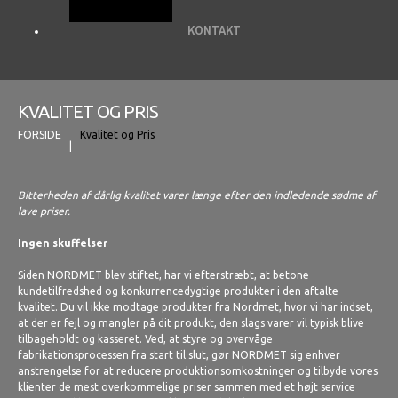
KONTAKT
KVALITET OG PRIS
FORSIDE
Kvalitet og Pris
Bitterheden af dårlig kvalitet varer længe efter den indledende sødme af
lave priser.
Ingen skuffelser
Siden NORDMET blev stiftet, har vi efterstræbt, at betone
kundetilfredshed og konkurrencedygtige produkter i den aftalte
kvalitet. Du vil ikke modtage produkter fra Nordmet, hvor vi har indset,
at der er fejl og mangler på dit produkt, den slags varer vil typisk blive
tilbageholdt og kasseret. Ved, at styre og overvåge
fabrikationsprocessen fra start til slut, gør NORDMET sig enhver
anstrengelse for at reducere produktionsomkostninger og tilbyde vores
klienter de mest overkommelige priser sammen med et højt service